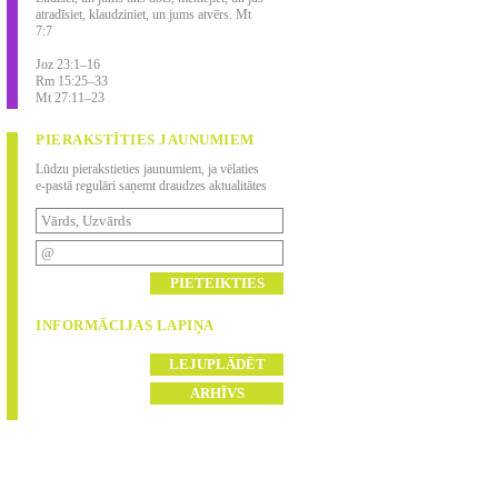
atradīsiet, klaudziniet, un jums atvērs. Mt
7:7
Joz 23:1–16
Rm 15:25–33
Mt 27:11–23
PIERAKSTĪTIES JAUNUMIEM
Lūdzu pierakstieties jaunumiem, ja vēlaties
e-pastā regulāri saņemt draudzes aktualitātes
INFORMĀCIJAS LAPIŅA