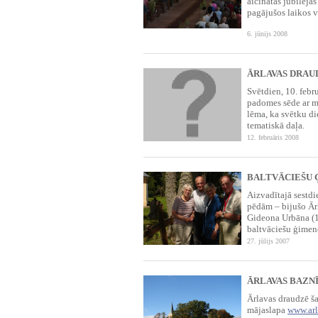
aicinātas jubileja
pagājušos laikos v
6. jūnijs 2008
ĀRLAVAS DRAU
Svētdien, 10. febr
padomes sēde ar m
lēma, ka svētku di
tematiskā daļa.
12. februāris 2008
BALTVĀCIEŠU 
Aizvadītajā sestdi
pēdām – bijušo Ār
Gideona Urbāna (1
baltvāciešu ģimen
27. jūlijs 2007
ĀRLAVAS BAZN
Ārlavas draudzē ša
mājas­lapa
www.arl