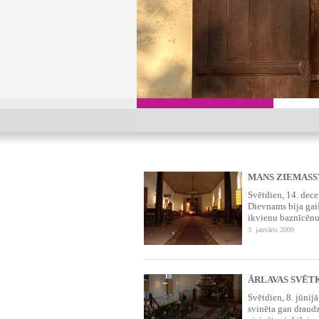
MANS ZIEMASS
Svētdien, 14. dece
Dievnams bija gaiš
ikvienu baznīcēnu
3. janvāris 2009
ĀRLAVAS SVĒT
Svētdien, 8. jūnij
svinēta gan draudz