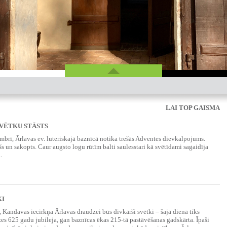
LAI TOP GAISMA
VĒTKU STĀSTS
mbrī, Ārlavas ev. luteriskajā baznīcā notika trešās Adventes dievkalpojums.
s un sakopts. Caur augsto logu rūtīm balti saulesstari kā svētīdami sagaidīja
.
KI
ā, Kandavas iecirkņa Ārlavas draudzei būs divkārši svētki – šajā dienā tiks
es 625 gadu jubileja, gan baznīcas ēkas 215-tā pastāvēšanas gadskārta. Īpaši