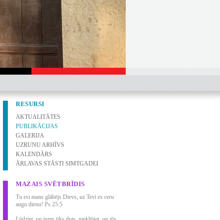
RESURSI
AKTUALITĀTES
PUBLIKĀCIJAS
GALERIJA
UZRUNU ARHĪVS
KALENDĀRS
ĀRLAVAS STĀSTI SIMTGADEI
MAZAIS SVĒTBRĪDIS
Tu esi mans glābējs Dievs, uz Tevi es ceru
augu dienu! Ps 25:5
Lūdziet, un jums tiks dots, meklējiet, un jūs