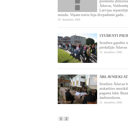
piemirstu jēdzienu
Ārlavas, Valdemārp
Latvijas repatriēj
stundu. Viņam toreiz bija divpadsmit gadu...
29. decembris 2006
STUDENTI PIED
Sestdien gandrīz s
piedalījās Ārlavas
25. decembris 2006
ĀRLAVNIEKI A
Sestdien Ārlavas b
atskatīties muzikā
pagasta labā. Bazn
darbiniekiem.
25. decembris 2006
1
2