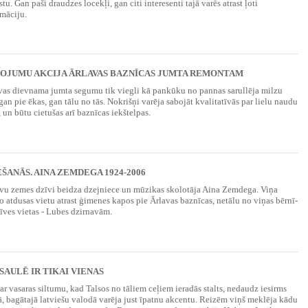
stu. Gan paši draudzes lo­cekļi, gan citi interesenti tajā varēs atrast ļoti
māciju.
DOJUMU AKCIJA ĀRLAVAS BAZNĪCAS JUMTA REMONTAM
avas dievnama jumta segumu tik viegli kā pankūku no pannas sarullēja milzu
gan pie ēkas, gan tālu no tās. Nokrišņi varēja sabojāt kvalitatīvās par lielu naudu
, un būtu cietušas arī baznīcas iekštelpas.
ŠANĀS. AINA ZEMDEGA 1924-2006
 sa­vu ze­mes dzī­vi bei­dza dzej­nie­ce un mūzikas skolotāja Ai­na Zem­de­ga. Vi­ņa
at­du­sas vie­tu at­rast ģi­me­nes kapos pie Ār­la­vas baz­nī­cas, ne­tā­lu no vi­ņas bēr­nī­
ī­ves vie­tas - Lu­bes dzir­na­vām.
SAULĒ IR TIKAI VIENAS
 ar vasaras siltumu, kad Talsos no tāliem ceļiem ieradās stalts, nedaudz iesirms
jā, bagātajā latviešu valodā varēja just īpatnu akcentu. Reizēm viņš meklēja kādu