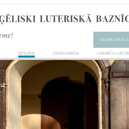
ES ESMU NĀCIS, 
S
RESURSI
ZIEDOJUMIEM
LAIKMETU LIECĪ