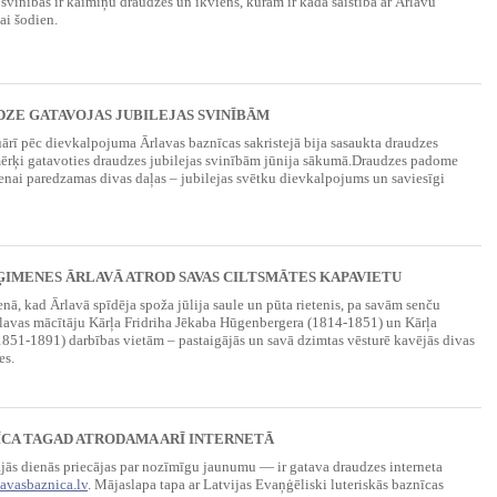
s svinībās ir kaimiņu draudzes un ikviens, kuram ir kāda saistība ar Ārlavu
ai šodien.
DZE GATAVOJAS JUBILEJAS SVINĪBĀM
uārī pēc dievkalpojuma Ārlavas baznīcas sakristejā bija sasaukta draudzes
ērķi gatavoties draudzes jubilejas svinībām jūnija sākumā.Draudzes padome
enai paredzamas divas daļas – jubilejas svētku dievkalpojums un saviesīgi
ĢIMENES ĀRLAVĀ ATROD SAVAS CILTSMĀTES KAPAVIETU
enā, kad Ārlavā spīdēja spoža jūlija saule un pūta rietenis, pa savām senču
lavas mācītāju Kārļa Fridriha Jēkaba Hūgenbergera (1814-1851) un Kārļa
851-1891) darbības vietām – pastaigājās un savā dzimtas vēsturē kavējās divas
es.
ĪCA TAGAD ATRODAMA ARĪ INTERNETĀ
jās dienās priecājas par nozīmīgu jaunumu — ir gatava draudzes interneta
avasbaznica.lv
. Mājaslapa tapa ar Latvijas Evaņ­ģēliski luteriskās baznīcas