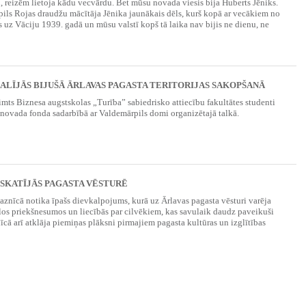
, reizēm lietoja kādu vecvārdu. Bet mūsu novada viesis bija Huberts Jēniks.
ils Rojas draudžu mācītāja Jēnika jaunākais dēls, kurš kopā ar vecākiem no
ās uz Vāciju 1939. gadā un mūsu valstī kopš tā laika nav bijis ne dienu, ne
ALĪJĀS BIJUŠĀ ĀRLAVAS PAGASTA TERITORIJAS SAKOPŠANĀ
imts Biznesa augstskolas „Turība” sabiedrisko attiecību fakultātes studenti
 novada fonda sadarbībā ar Valdemārpils domi organizētajā talkā.
TSKATĪJĀS PAGASTA VĒSTURĒ
aznīcā notika īpašs dievkalpojums, kurā uz Ārlavas pagasta vēsturi varēja
los priekšnesumos un liecībās par cilvēkiem, kas savulaik daudz paveikuši
īcā arī atklāja piemiņas plāksni pirmajiem pagasta kultūras un izglītības