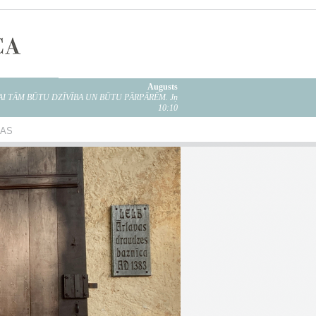
Augusts
LAI TĀM BŪTU DZĪVĪBA UN BŪTU PĀRPĀRĒM. Jņ
10:10
BAS