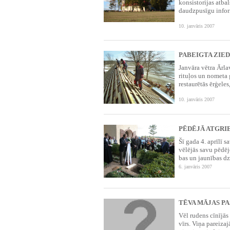
konsistori­jas atbal
daudzpusīgu infor
10. janvāris 2007
PABEIGTA ZIE
Janvāra vētra Ārl
rituļos un nometa 
restaurētās ērģeles
10. janvāris 2007
PĒDĒJĀ ATGRIE
Šī ga­da 4. ap­rī­lī
vēlējās sa­vu pēdējo 
bas un jau­nī­bas dz
6. janvāris 2007
TĒVA MĀJAS PA
Vēl rudens cīnījās
vīrs. Viņa pareiza