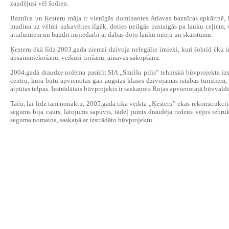
zaudējusi vēl šodien.
Baznīca un Ķesteru māja ir vienīgās dominantes Ārlavas baznīcas apkārtnē, 
mudina uz vēlmi uzkavēties ilgāk, doties neilgās pastaigās pa lauku ceļiem
attālumiem un baudīt mijiedarbi ar dabas doto lauku mieru un skaistumu.
Ķesteru ēkā līdz 2003.gada ziemai dzīvoja nelegālie īrnieki, kuri šobrīd ēku i
apsaimniekošanu, veikusi tīrīšanu, ainavas sakopšanu.
2004.gadā draudze nolēma pasūtīt SIA „Smilšu pilis” tehniskā būvprojekta izs
centru, kurā būtu apvienotas gan augstas klases dzīvojamās istabas tūristiem, 
atpūtas telpas. Izstrādātais būvprojekts ir saskaņots Rojas apvienotajā būvvaldē
Taču, lai līdz tam nonāktu, 2005.gadā tika veikta „Ķesteru” ēkas rekonstrukcij
segums bija caurs, latojums sapuvis, tādēļ jumts draudēja rudens vējos iebru
seguma nomaiņa, saskaņā ar izstrādāto būvprojektu.