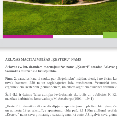
ĀRLAVAS MĀCĪTĀJMUIŽAS „ĶESTERU” NAMS
Ārlavas ev. lut. draudzes mācītājmuižas nams „Ķesteri” atrodas Ārlavas p
Sasmakas muižu tīkla krustpunktā.
Pirms 2. pasaules kara tā saukta par „Ērģelnieku” mājām, vienīgā no ēkām, ka
tuvāk baznīcai 250 m un saglabājusies līdz mūsdienām. Vēsturiski izm
ērģelniekiem, ķesteriem (pērminderiem) un citiem algotiem draudzes darbiniek
Šajā ēkā ir dzimis Talsu apriņķa ievērojamais skolotājs un publicists K. K
mūzikas darbinieks, koru vadītājs M. Ansabergs (1901 – 1941).
„Ķesteri” ir vienstāvu ēka ar divslīpju noapaļoto jumtu, plašiem bēniņiem, č
un apmesta 19.gs raksturīgu apmetumu, tādu pašu kā 150m attālumā esošajai 
„Ķesteru” nams savu pirmatnīgo senatnīgumu, kā atzīst J.Zilgalvis savā grām