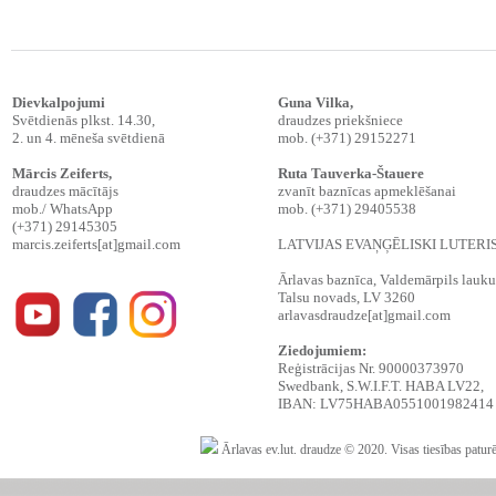
Dievkalpojumi
Guna Vilka,
Svētdienās plkst. 14.30,
draudzes priekšniece
2. un 4. mēneša svētdienā
mob. (+371) 29152271
Mārcis Zeiferts
,
Ruta Tauverka-Štauere
draudzes mācītājs
zvanīt baznīcas apmeklēšanai
mob./ WhatsApp
mob. (+371) 29405538
(+371) 29145305
marcis.zeiferts[at]gmail.com
LATVIJAS EVAŅĢĒLISKI LUTER
Ārlavas baznīca, Valdemārpils lauku t
Talsu novads, LV 3260
arlavasdraudze[at]gmail.com
Ziedojumiem:
Reģistrācijas Nr. 90000373970
Swedbank, S.W.I.F.T. HABA LV22,
IBAN: LV75HABA0551001982414
Ārlavas ev.lut. draudze © 2020. Visas tiesības patur