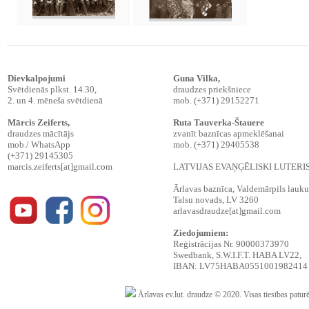
Dievkalpojumi
Guna Vilka,
Svētdienās plkst. 14.30,
draudzes priekšniece
2. un 4. mēneša svētdienā
mob. (+371) 29152271
Mārcis Zeiferts
,
Ruta Tauverka-Štauere
draudzes mācītājs
zvanīt baznīcas apmeklēšanai
mob./ WhatsApp
mob. (+371) 29405538
(+371) 29145305
marcis.zeiferts[at]gmail.com
LATVIJAS EVAŅĢĒLISKI LUTER
Ārlavas baznīca, Valdemārpils lauku t
Talsu novads, LV 3260
arlavasdraudze[at]gmail.com
Ziedojumiem:
Reģistrācijas Nr. 90000373970
Swedbank, S.W.I.F.T. HABA LV22,
IBAN: LV75HABA0551001982414
Ārlavas ev.lut. draudze © 2020. Visas tiesības patur