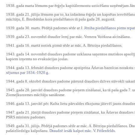
1938. gada marta lēmums par ērģeļu kapitālremontu uzticēšanu uzņēmējam Jān
1938. gada 21. jūlija lēmums par to, ka izdarāma ērģeļu un kapsētas iesvētēšan
mācītāju, E. Brusbārdas kora piedalīšanos tā paša gada 28. augustā.
1939. gada 30. marts. Pēdējā padomes sēde ar J
. Jēniha piedalīšanos pirms repat
1939. gada 23. novembrī draudze lemj par māc. Vernera Voitkusa aicināšanu.
1941. gada 16. martā notiek pirmā sēde ar māc. A. Bērziņa piedalīšanos.
1943. gada 14. novembrī draudzes padome uzklausa saņemtos mutiskos apsolīju
kapiem izņemta no evakuācijas joslas.
1944. gada 13. februārī draudzes padome apstiprina Ārlavas baznīcas norakstu
sējumus par 1834.-1920.g.
1944. gada 8. oktobrī draudzes padome pārrunā draudzes dzīves stāvokli sakarā
1945. gada 28. janvārī draudzes padome pieņem zināšanai, ka tā paša gada 7. un
Ziemeļkurzemes mācītāju sanāksme.
1946. gada 13. janvārī pēc Kulta lietu pārvaldes rīkojuma jāievēl jauns draudze
1947. gada 21. jūnijā draudzes padome pieņem zināšanai, ka Ārlavas draudzes i
PSRS ministru padomes.
1949. gada 31. jūlijs. Pēdējā padomes sēde ar māc. A. Bērziņa piedalīšanos. Dr
pašaizliedzīgu kalpošanu.
Draudzē iesāk kalpot māc. V. Frišenfelds.