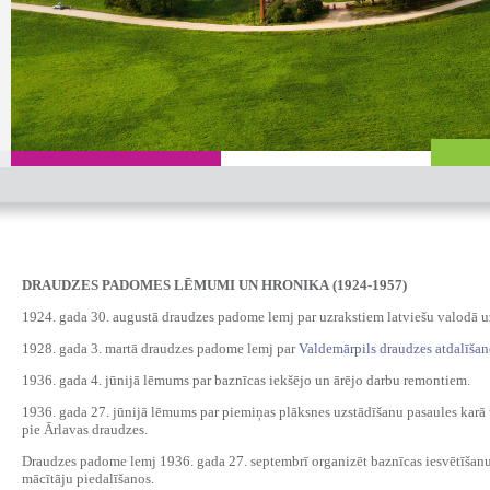
DRAUDZES PADOMES LĒMUMI UN HRONIKA
(1924-1957)
1924. gada 30. augustā draudzes padome lemj par uzrakstiem latviešu valodā uz
1928. gada 3. martā draudzes padome lemj par
Valdemārpils draudzes atdalīšan
1936. gada 4. jūnijā lēmums par baznīcas iekšējo un ārējo darbu remontiem.
1936. gada 27. jūnijā lēmums par piemiņas plāksnes uzstādīšanu pasaules karā u
pie Ārlavas draudzes.
Draudzes padome lemj 1936. gada 27. septembrī organizēt baznīcas iesvētīšanu 
mācītāju piedalīšanos.