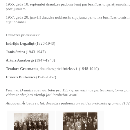
1955. gada 10. septembrī draudzes padome lemj par baznīcas torņa atjaunošan
postījumiem.
1957. gada 20. janvārī draudze noklausās ziņojumu par to, ka baznīcas tornis ir 
atjaunošanai.
Draudzes priekšnieki:
Indriķis Legzdiņš
(1926-1943)
Jānis Šteins
(1943-1947)
Arturs Ansabergs
(1947-1948)
Teodors Grasmanis
, draudzes priekšnieks v.i. (1948-1949)
Ernests Burkevics
(1949-1957)
Piezīme: Draudze savu darbību pēc 1957.g. ne reizi nav pārtraukusi, tomēr par
vidum ir pieejami vienīgi ļoti ierobežoti avoti.
Atsauces: Ārlavas ev. lut. draudzes padomes un valdes protokolu grāmata (192