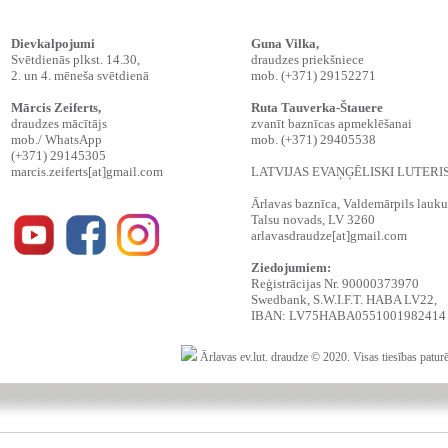
Dievkalpojumi
Guna Vilka,
Svētdienās plkst. 14.30,
draudzes priekšniece
2. un 4. mēneša svētdienā
mob. (+371) 29152271
Mārcis Zeiferts
,
Ruta Tauverka-Štauere
draudzes mācītājs
zvanīt baznīcas apmeklēšanai
mob./ WhatsApp
mob. (+371) 29405538
(+371) 29145305
marcis.zeiferts[at]gmail.com
LATVIJAS EVAŅĢĒLISKI LUTER
Ārlavas baznīca, Valdemārpils lauku t
Talsu novads, LV 3260
arlavasdraudze[at]gmail.com
Ziedojumiem:
Reģistrācijas Nr. 90000373970
Swedbank, S.W.I.F.T. HABA LV22,
IBAN: LV75HABA0551001982414
Ārlavas ev.lut. draudze © 2020. Visas tiesības patur