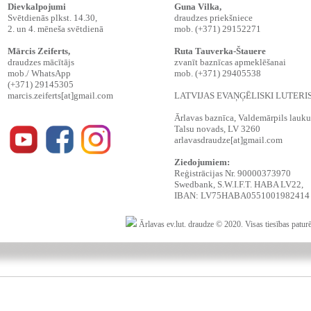
Dievkalpojumi
Guna Vilka,
Svētdienās plkst. 14.30,
draudzes priekšniece
2. un 4. mēneša svētdienā
mob. (+371) 29152271
Mārcis Zeiferts
,
Ruta Tauverka-Štauere
draudzes mācītājs
zvanīt baznīcas apmeklēšanai
mob./ WhatsApp
mob. (+371) 29405538
(+371) 29145305
marcis.zeiferts[at]gmail.com
LATVIJAS EVAŅĢĒLISKI LUTER
Ārlavas baznīca, Valdemārpils lauku t
Talsu novads, LV 3260
arlavasdraudze[at]gmail.com
Ziedojumiem:
Reģistrācijas Nr. 90000373970
Swedbank, S.W.I.F.T. HABA LV22,
IBAN: LV75HABA0551001982414
Ārlavas ev.lut. draudze © 2020. Visas tiesības patur