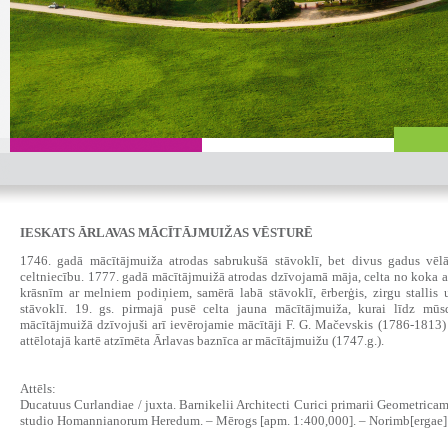
IESKATS ĀRLAVAS MĀCĪTĀJMUIŽAS VĒSTURĒ
1746. gadā mācītājmuiža atrodas sabrukušā stāvoklī, bet divus gadus vēl
celtniecību. 1777. gadā mācītājmuižā atrodas dzīvojamā māja, celta no koka 
krāsnīm ar melniem podiņiem, samērā labā stāvoklī, ērberģis, zirgu stallis u
stāvoklī. 19. gs. pirmajā pusē celta jauna mācītājmuiža, kurai līdz mūs
mācītājmuižā dzīvojuši arī ievērojamie mācītāji F. G. Mačevskis (1786-1813
attēlotajā kartē atzīmēta Ārlavas baznīca ar mācītājmuižu (1747.g.).
Attēls:
Ducatuus Curlandiae / juxta. Barnikelii Architecti Curici primarii Geometric
studio Homannianorum Heredum. – Mērogs [apm. 1:400,000]. – Norimb[ergae]