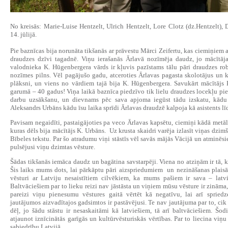
No kreisās: Marie-Luise Hentzelt, Ulrich Hentzelt, Lore Clotz (dz.Hentzelt),
14. jūlijā.
Pie baznīcas bija norunāta tikšanās ar prāvestu Mārci Zeifertu, kas ciemiņiem a
draudzes dzīvi tagadnē. Viņu ierašanās Ārlavā nozīmēja daudz, jo mācītāja 
valodnieka K. Hūgenbergera vārds ir kļuvis pazīstams tālu pāri draudzes ro
nozīmes pilns. Vēl pagājušo gadu, atceroties Ārlavas pagasta skolotājus un k
plāksni, un viens no vārdiem tajā bija K. Hūgenbergera. Savukārt mācītājs
garumā – 40 gadus! Viņa laikā baznīca piedzīvo tik lielu draudzes locekļu pi
darbu uzsākšanu, un dievnams pēc sava apjoma iegūst tādu izskatu, kādu 
Aleksandrs Urbāns kādu īsu laika sprīdi Ārlavas draudzē kalpoja kā asistents lī
Pavisam negaidīti, pastaigājoties pa veco Ārlavas kapsētu, ciemiņi kādā metāl
kuras dēls bija mācītājs K. Urbāns. Uz krusta skaidri varēja izlasīt viņas dzim
Bībeles tekstu. Par šo atradumu viņi stāstīs vēl savās mājās Vācijā un atminēsi
pulsējusi viņu dzimtas vēsture.
Šādas tikšanās iemāca daudz un bagātina savstarpēji. Viena no atziņām ir tā, 
Šis laiks mums dots, lai pārkāptu pāri aizspriedumiem un nezināšanas plaisām
vēsturi ar Latviju nesaistītiem cilvēkiem, ka mums pašiem ir sava – lat
Baltvāciešiem par to lieku reizi nav jāstāsta un viņiem mūsu vēsture ir zināma
pareizi viņu pienesumu vēstures gaitā vērtēt kā negatīvu, lai arī spriedz
jautājumos aizvadītajos gadsimtos ir pastāvējusi. Te nav jautājuma par to, cik vi
dēļ, jo šādu stāstu ir nesaskaitāmi kā latviešiem, tā arī baltvāciešiem. Š
atjaunot iznīcinātās garīgās un kultūrvēsturiskās vērtības. Par to liecina viņ
sabiedrību Latvijā.