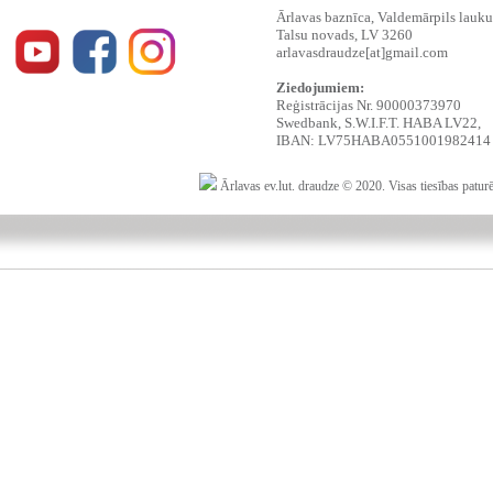
Ārlavas baznīca, Valdemārpils lauku t
Talsu novads, LV 3260
arlavasdraudze[at]gmail.com
Ziedojumiem:
Reģistrācijas Nr. 90000373970
Swedbank, S.W.I.F.T. HABA LV22,
IBAN: LV75HABA0551001982414
Ārlavas ev.lut. draudze © 2020. Visas tiesības patur