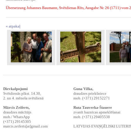
Übersetzung Johannes Baumann, Svētdienas Rīts, Ausgabe Nr. 26 (1711) vom 2
« atpakaļ
Dievkalpojumi
Guna Vilka,
Svētdienās plkst. 14.30,
draudzes priekšniece
2. un 4. mēneša svētdienā
mob. (+371) 29152271
Mārcis Zeiferts
,
Ruta Tauverka-Štauere
draudzes mācītājs
zvanīt baznīcas apmeklēšanai
mob./ WhatsApp
mob. (+371) 29405538
(+371) 29145305
marcis.zeiferts[at]gmail.com
LATVIJAS EVAŅĢĒLISKI LUTER