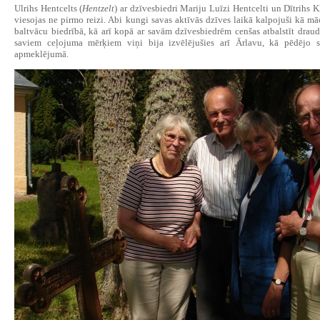
Ulrihs Hentcelts (
Hentzelt
) ar dzīvesbiedri Mariju Luīzi Hentcelti un Dītrihs K
viesojas ne pirmo reizi. Abi kungi savas aktīvās dzīves laikā kalpojuši kā māc
baltvācu biedrībā, kā arī kopā ar savām dzīvesbiedrēm cenšas atbalstīt drau
saviem ceļojuma mērķiem viņi bija izvēlējušies arī Ārlavu, kā pēdējo s
apmeklējumā.