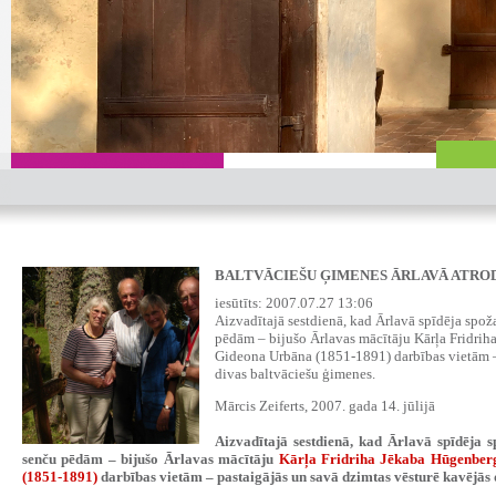
BALTVĀCIEŠU ĢIMENES ĀRLAVĀ ATROD
iesūtīts: 2007.07.27 13:06
Aizvadītajā sestdienā, kad Ārlavā spīdēja spoža
pēdām – bijušo Ārlavas mācītāju Kārļa Fridri
Gideona Urbāna (1851-1891) darbības vietām – 
divas baltvāciešu ģimenes.
Mārcis Zeiferts, 2007. gada 14. jūlijā
Aizvadītajā sestdienā, kad Ārlavā spīdēja s
senču pēdām – bijušo Ārlavas mācītāju
Kārļa Fridriha Jēkaba Hūgenber
(1851-1891)
darbības vietām – pastaigājās un savā dzimtas vēsturē kavējās 