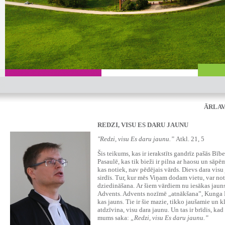
ĀRLAV
REDZI, VISU ES DARU JAUNU
"Redzi, visu Es daru jaunu.”
Atkl. 21, 5
Šis teikums, kas ir ierakstīts gandrīz pašās Bībe
Pasaulē, kas tik bieži ir pilna ar haosu un sāpē
kas notiek, nav pēdējais vārds. Dievs dara visu
sirdīs. Tur, kur mēs Viņam dodam vietu, var no
dziedināšana.
Ar šiem vārdiem nu iesākas jauns
Advents. Advents nozīmē „atnākšana”, Kunga Kr
kas jauns. Tie ir šie mazie, tikko jaušamie un kl
atdzīvina, visu dara jaunu. Un tas ir brīdis, kad
mums saka:
„Redzi, visu Es daru jaunu.”