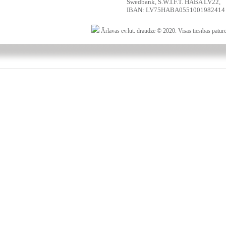
Swedbank, S.W.I.F.T. HABA LV22,
IBAN: LV75HABA0551001982414
Ārlavas ev.lut. draudze © 2020. Visas tiesības patur