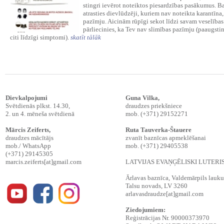
stingri ievērot noteiktos piesardzības pasākumus. Ba
atrasties dievlūdzēji, kuriem nav noteikta karantīna,
pazīmju. Aicinām rūpīgi sekot līdzi savam veselība
pārliecinies, ka Tev nav slimības pazīmju (paaugstin
citi līdzīgi simptomi).
skatīt tālāk
Dievkalpojumi
Guna Vilka,
Svētdienās plkst. 14.30,
draudzes priekšniece
2. un 4. mēneša svētdienā
mob. (+371) 29152271
Mārcis Zeiferts
,
Ruta Tauverka-Štauere
draudzes mācītājs
zvanīt baznīcas apmeklēšanai
mob./ WhatsApp
mob. (+371) 29405538
(+371) 29145305
marcis.zeiferts[at]gmail.com
LATVIJAS EVAŅĢĒLISKI LUTER
Ārlavas baznīca, Valdemārpils lauku t
Talsu novads, LV 3260
arlavasdraudze[at]gmail.com
Ziedojumiem:
Reģistrācijas Nr. 90000373970