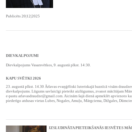
Publicēts 20|12|2025
DIEVKALPOJUMI
Dievkalpojums Vasarsvētkos, 9. augustā plkst. 14:30.
KAPU SVĒTKI 2026
23. augustā plkst. 14.30 Ārlavas evaņģēliski luteriskajā baznīcā visām draudz
dievkalpojums. Lūgums savlaicīgi pieteikt aizlūgumus, zvanot mācītājam Mār
e-pastu arlavasdraudze@gmail.com. Aicinām šajā dienā apmeklēt apvienoto k
piederīgo atdusas vietas Lubes, Nogales, Amuļu, Mārgciema, Dižgales, Dūmciem
IZSLUDINĀTA PIETEIKŠANĀS IESVĒTES MĀ