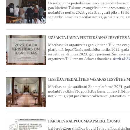
Uzsākta jauna pieteikšanās iesvētes mācību kursam 
gan klātienē Tukuma evaņģēliski draudzes namā, gan
nodarbība notiks 2023. gada 3. augustā plkst. 18.30.
septembrī. iesvētes mācības notiks, ja pieteikumus 
UZSĀKTA JAUNA PIETEIKŠANĀS IESVĒTES 
Mācības tiks organizētas gan klātienē Tukuma evaņģ
platformā. Iepazīšanās nodarbība notiks 2022. gada 
iesvētības plānotas 2023. gada pavasarī. Šīs iesvēte
organizēts Tukuma un Ārlavas draudzēs.
skatīt tālā
IESPĒJA PIEDALĪTIES VASARAS IESVĒTES 
Mācības notiks attālināti Zoom platformā 2021. gada
nodarbību cikls. Pēc apmācību kursa un iesvētībām d
notikumus, kļūt par krustvecākiem vai gatavoties l
PAR DIEVKALPOJUMA APMEKLĒJUMU
Lai ierobežotu slimības Covid 19 izplatību, aicinām