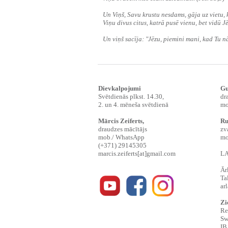
Un Viņš, Savu krustu nesdams, gāja uz vietu, k
Viņu divus citus, katrā pusē vienu, bet vidū J
Un viņš sacīja: "Jēzu, piemini mani, kad Tu nā
Dievkalpojumi
Gu
Svētdienās plkst. 14.30,
dr
2. un 4. mēneša svētdienā
mo
Mārcis Zeiferts
,
Ru
draudzes mācītājs
zv
mob./ WhatsApp
mo
(+371) 29145305
marcis.zeiferts[at]gmail.com
LA
Ār
Ta
ar
Zi
Re
Sw
IB