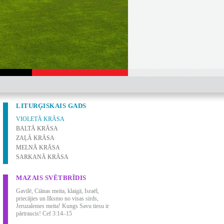
LITURĢISKAIS GADS
VIOLETĀ KRĀSA
BALTĀ KRĀSA
ZAĻĀ KRĀSA
MELNĀ KRĀSA
SARKANĀ KRĀSA
MAZAIS SVĒTBRĪDIS
Gavilē, Ciānas meita, klaigā, Israēl,
priecājies un līksmo no visas sirds,
Jeruzalemes meita! Kungs Savu tiesu ir
pārtraucis! Cef 3:14–15