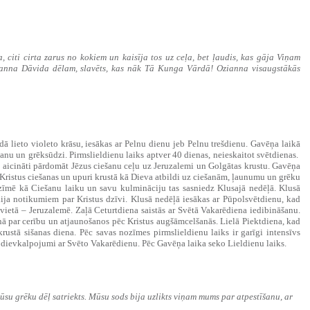
, citi cirta zarus no kokiem un kaisīja tos uz ceļa, bet ļaudis, kas gāja Viņam
ianna Dāvida dēlam, slavēts, kas nāk Tā Kunga Vārdā! Ozianna visaugstākās
adā lieto violeto krāsu, iesākas ar Pelnu dienu jeb Pelnu trešdienu. Gavēņa laikā
anu un grēksūdzi. Pirmslieldienu laiks aptver 40 dienas, neieskaitot svētdienas.
 aicināti pārdomāt Jēzus ciešanu ceļu uz Jeruzalemi un Golgātas krustu. Gavēņa
 Kristus ciešanas un upuri krustā kā Dieva atbildi uz ciešanām, ļaunumu un grēku
zīmē kā Ciešanu laiku un savu kulmināciju tas sasniedz Klusajā nedēļā. Klusā
ija notikumiem par Kristus dzīvi. Klusā nedēļā iesākas ar Pūpolsvētdienu, kad
 vietā – Jeruzalemē. Zaļā Ceturtdiena saistās ar Svētā Vakarēdiena iedibināšanu.
 runā par cerību un atjaunošanos pēc Kristus augšāmcelšanās. Lielā Piektdiena, kad
 krustā sišanas diena. Pēc savas nozīmes pirmslieldienu laiks ir garīgi intensīvs
k dievkalpojumi ar Svēto Vakarēdienu. Pēc Gavēņa laika seko Lieldienu laiks.
su grēku dēļ satriekts. Mūsu sods bija uzlikts viņam mums par atpestīšanu, ar