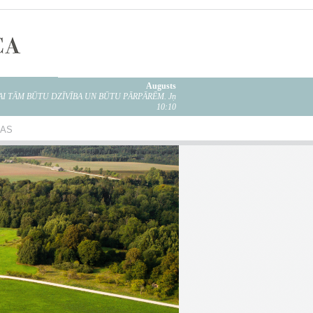
Augusts
LAI TĀM BŪTU DZĪVĪBA UN BŪTU PĀRPĀRĒM. Jņ
10:10
BAS