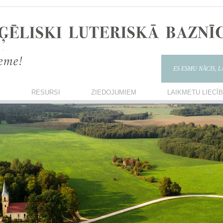
ES ESMU NĀCIS, 
S
RESURSI
ZIEDOJUMIEM
LAIKMETU LIECĪ