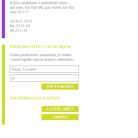
Kristus atnākdams ir pasludinājis mieru –
gan jums, kas bijāt tālu, gan viņiem, kas bija
tuvu. Ef 2:17
Joz 9:22–10:15
Rm 15:14–24
Mt 27:1–10
PIERAKSTĪTIES JAUNUMIEM
Lūdzu pierakstieties jaunumiem, ja vēlaties
e-pastā regulāri saņemt draudzes aktualitātes
INFORMĀCIJAS LAPIŅA