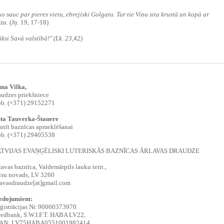
o sauc par pieres vietu, ebrejiski Golgatu. Tur tie Viņu sita krustā un kopā ar
ēzu.
(Jņ. 19, 17-18)
ksi Savā valstībā!" (Lk. 23,42)
na Vilka,
audzes priekšniece
b. (+371) 29152271
ta Tauverka-Štauere
anīt baznīcas apmeklēšanai
b. (+371) 29405538
TVIJAS EVAŅĢĒLISKI LUTERISKĀS BAZNĪCAS ĀRLAVAS DRAUDZE
lavas baznīca, Valdemārpils lauku terit.,
lsu novads, LV 3260
lavasdraudze[at]gmail.com
edojumiem:
ģistrācijas Nr. 90000373970
edbank, S.W.I.F.T. HABA LV22,
AN: LV75HABA0551001982414