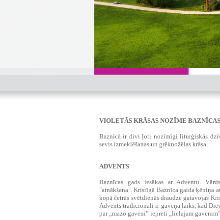
VIOLETĀS KRĀSAS NOZĪME BAZNĪCAS
Baznīcā ir divi ļoti nozīmīgi liturģiskās dz
sevis izmeklēšanas un grēknožēlas krāsa.
ADVENTS
‍‍Baznīcas gads iesākas ar Adventu. Vār
"atnākšana". Kristīgā Baznīca gaida ķēniņa a
kopā četrās svētdienās draudze gatavojas Kr
Advents tradicionāli ir gavēņa laiks, kad Die
par „mazo gavēni” iepretī „lielajam gavēnim