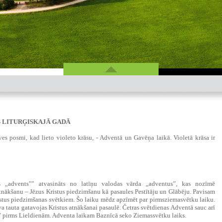
 LITURĢISKAJĀ GADĀ
īves posmi, kad lieto violeto krāsu, - Adventā un Gavēņa laikā. Violetā krāsa ir
ds „advents"” atvasināts no latīņu valodas vārda „adventus”, kas nozīmē
tnākšanu – Jēzus Kristus piedzimšanu kā pasaules Pestītāju un Glābēju. Pavisam
istus piedzimšanas svētkiem. Šo laiku mēdz apzīmēt par pirmsziemasvētku laiku.
va tauta gatavojas Kristus atnākšanai pasaulē. Četras svētdienas Adventā sauc arī
” pirms Lieldienām. Adventa laikam Baznīcā seko Ziemassvētku laiks.