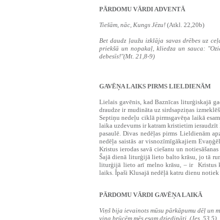
PĀRDOMU VĀRDI ADVENTĀ
Tiešām, nāc, Kungs Jēzu!
(Atkl. 22,20b)
Bet daudz ļaužu izklāja savas drēbes uz ceļa
priekšā un nopakaļ, kliedza un sauca: "Oz
debesīs!"(Mt. 21,8-9)
GAVĒŅA LAIKS PIRMS LIELDIENĀM
‍Lielais gavēnis, kad Baznīcas liturģiskajā g
draudze ir mudināta uz sirdsapziņas izmeklēš
Septiņu nedeļu ciklā pirmsgavēņa laikā esam
laika uzdevums ir katram kristietim ieraudzīt
pasaulē. Divas nedēļas pirms Lieldienām ap
nedēļa saistās ar visnozīmīgākajiem Evaņģēl
Kristus ierodas savā ciešanu un notiesāšanas
Šajā dienā liturģijā lieto balto krāsu, jo tā
liturģijā lieto arī melno krāsu, – ir Kristus
laiks. Īpaši Klusajā nedēļā katru dienu notie
PĀRDOMU VĀRDI GAVĒŅA LAIKĀ
Viņš bija ievainots mūsu pārkāpumu dēļ un mū
viņa brūcēm mēs esam dziedināti. (Jes. 53,5)