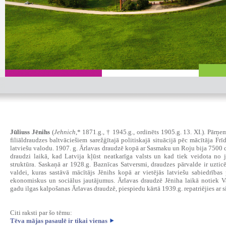
Jūliuss Jēnihs
(
Jehnich
,* 1871.g., † 1945.g., ordinēts 1905.g. 13. XI.). Pārņ
filiāldraudzes baltvāciešiem sarežģītajā politiskajā situācijā pēc mācītāja Fr
latviešu valodu. 1907. g. Ārlavas draudzē kopā ar Sasmaku un Roju bija 7500 
draudzi laikā, kad Latvija kļūst neatkarīga valsts un kad tiek veidota no 
struktūra. Saskaņā ar 1928.g. Baznīcas Satversmi, draudzes pārvalde ir uzti
valdei, kuras sastāvā mācītājs Jēnihs kopā ar vietējās latviešu sabiedrības 
ekonomiskus un sociālus jautājumus. Ārlavas draudzē Jēniha laikā notiek Va
gadu ilgas kalpošanas Ārlavas draudzē, piespiedu kārtā 1939.g. repatriējies ar 
Citi raksti par šo tēmu:
Tēva mājas pasaulē ir tikai vienas