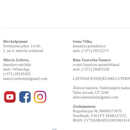
Dievkalpojumi
Guna Vilka,
Svētdienās plkst. 14.30,
draudzes priekšniece
2. un 4. mēneša svētdienā
mob. (+371) 29152271
Mārcis Zeiferts
,
Ruta Tauverka-Štauere
draudzes mācītājs
zvanīt baznīcas apmeklēšanai
mob./ WhatsApp
mob. (+371) 29405538
(+371) 29145305
marcis.zeiferts[at]gmail.com
LATVIJAS EVAŅĢĒLISKI LUTER
Ārlavas baznīca, Valdemārpils lauku t
Talsu novads, LV 3260
arlavasdraudze[at]gmail.com
Ziedojumiem:
Reģistrācijas Nr. 90000373970
Swedbank, S.W.I.F.T. HABA LV22,
IBAN: LV75HABA0551001982414