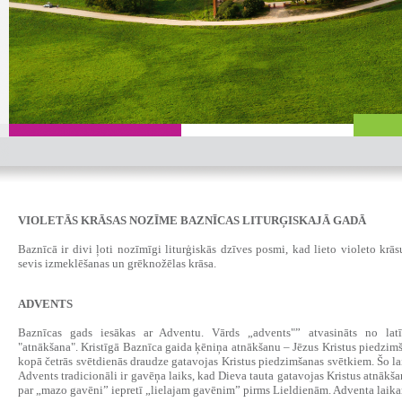
VIOLETĀS KRĀSAS NOZĪME BAZNĪCAS LITURĢISKAJĀ GADĀ
Baznīcā ir divi ļoti nozīmīgi liturģiskās dzīves posmi, kad lieto violeto krās
sevis izmeklēšanas un grēknožēlas krāsa.
ADVENTS
‍‍Baznīcas gads iesākas ar Adventu. Vārds „advents"” atvasināts no la
"atnākšana". Kristīgā Baznīca gaida ķēniņa atnākšanu – Jēzus Kristus piedzim
kopā četrās svētdienās draudze gatavojas Kristus piedzimšanas svētkiem. Šo l
Advents tradicionāli ir gavēņa laiks, kad Dieva tauta gatavojas Kristus atnākša
par „mazo gavēni” iepretī „lielajam gavēnim” pirms Lieldienām. Adventa laik