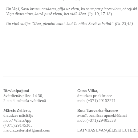
Un Viņš, Savu krustu nesdams, gāja uz vietu, ko sauc par pieres vietu, ebrejiski
Viņu divus citus, katrā pusē vienu, bet vidū Jēzu.
(Jņ. 19, 17-18)
Un viņš sacīja: "Jēzu, piemini mani, kad Tu nāksi Savā valstībā!" (Lk. 23,42)
Dievkalpojumi
Guna Vilka,
Svētdienās plkst. 14.30,
draudzes priekšniece
2. un 4. mēneša svētdienā
mob. (+371) 29152271
Mārcis Zeiferts
,
Ruta Tauverka-Štauere
draudzes mācītājs
zvanīt baznīcas apmeklēšanai
mob./ WhatsApp
mob. (+371) 29405538
(+371) 29145305
marcis.zeiferts[at]gmail.com
LATVIJAS EVAŅĢĒLISKI LUTER