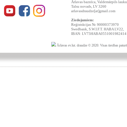
Ārlavas baznīca, Valdemārpils lauku t
Talsu novads, LV 3260
arlavasdraudze[at]gmail.com
Ziedojumiem:
Reģistrācijas Nr. 90000373970
Swedbank, S.W.I.F.T. HABA LV22,
IBAN: LV75HABA0551001982414
Ārlavas ev.lut. draudze © 2020. Visas tiesības patur