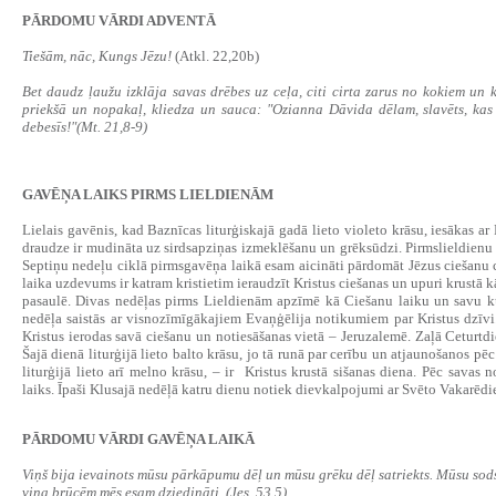
PĀRDOMU VĀRDI ADVENTĀ
Tiešām, nāc, Kungs Jēzu!
(Atkl. 22,20b)
Bet daudz ļaužu izklāja savas drēbes uz ceļa, citi cirta zarus no kokiem un k
priekšā un nopakaļ, kliedza un sauca: "Ozianna Dāvida dēlam, slavēts, k
debesīs!"(Mt. 21,8-9)
GAVĒŅA LAIKS PIRMS LIELDIENĀM
‍Lielais gavēnis, kad Baznīcas liturģiskajā gadā lieto violeto krāsu, iesākas a
draudze ir mudināta uz sirdsapziņas izmeklēšanu un grēksūdzi. Pirmslieldienu l
Septiņu nedeļu ciklā pirmsgavēņa laikā esam aicināti pārdomāt Jēzus ciešanu 
laika uzdevums ir katram kristietim ieraudzīt Kristus ciešanas un upuri krustā
pasaulē. Divas nedēļas pirms Lieldienām apzīmē kā Ciešanu laiku un savu ku
nedēļa saistās ar visnozīmīgākajiem Evaņģēlija notikumiem par Kristus dzīvi
Kristus ierodas savā ciešanu un notiesāšanas vietā – Jeruzalemē. Zaļā Ceturtdi
Šajā dienā liturģijā lieto balto krāsu, jo tā runā par cerību un atjaunošanos p
liturģijā lieto arī melno krāsu, – ir Kristus krustā sišanas diena. Pēc savas n
laiks. Īpaši Klusajā nedēļā katru dienu notiek dievkalpojumi ar Svēto Vakarēdi
PĀRDOMU VĀRDI GAVĒŅA LAIKĀ
Viņš bija ievainots mūsu pārkāpumu dēļ un mūsu grēku dēļ satriekts. Mūsu sods
viņa brūcēm mēs esam dziedināti. (Jes. 53,5)