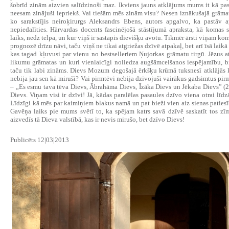
šobrīd zinām aizvien salīdzinoši maz. Ikviens jauns atklājums mums it kā pas
neesam zinājuši iepriekš. Vai tiešām mēs zinām visu? Nesen iznākušajā grāma
ko sarakstījis neiroķirurgs Aleksandrs Ebens, autors apgalvo, ka pastāv a
nepiedalīties. Hārvardas docents fascinējošā stāstījumā apraksta, kā komas 
laiks, nedz telpa, un kur viņš ir sastapis dievišķu avotu. Tikmēr ārsti viņam 
prognozē drīzu nāvi, taču viņš ne tikai atgriežas dzīvē atpakaļ, bet arī īsā laikā
kas tagad kļuvusi par vienu no bestselleriem Ņujorkas grāmatu tirgū. Jēzus a
likumu grāmatas un kuri vienlaicīgi noliedza augšāmcelšanos iespējamību, bij
taču tik labi zināms. Dievs Mozum degošajā ērkšķu krūmā tuksnesī atklājās 
nebija jau sen kā miruši? Vai pirmtēvi nebija dzīvojuši vairākus gadsimtus p
– „Es esmu tava tēva Dievs, Ābrahāma Dievs, Īzāka Dievs un Jēkaba Dievs” (2
Dievs. Viņam visi ir dzīvi! Jā, kādas paralēlas pasaules dzīvo viena otrai līd
Līdzīgi kā mēs par kaimiņiem blakus namā un pat bieži vien aiz sienas patiesīb
Gavēņa laiks pie mums svētī to, ka spējam katrs savā dzīvē saskatīt tos z
aizvedīs tā Dieva valstībā, kas ir nevis mirušo, bet dzīvo Dievs!
Publicēts 12|03|2013