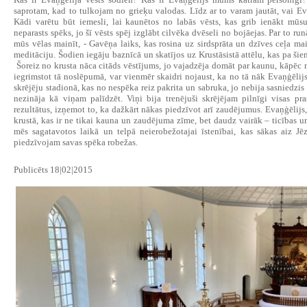
saprotam, kad to tulkojam no grieķu valodas. Līdz ar to varam jautāt, vai Ev
Kādi varētu būt iemesli, lai kaunētos no labās vēsts, kas grib ienākt mūs
neparasts spēks, jo šī vēsts spēj izglābt cilvēka dvēseli no bojāejas. Par to run
mūs vēlas mainīt, - Gavēņa laiks, kas rosina uz sirdsprāta un dzīves ceļa 
meditāciju. Šodien iegāju baznīcā un skatījos uz Krustāsistā attēlu, kas pa šie
Šoreiz no krusta nāca citāds vēstījums, jo vajadzēja domāt par kaunu, kāpēc mā
iegrimstot tā noslēpumā, var vienmēr skaidri nojaust, ka no tā nāk Evaņģēlijs,
skrējēju stadionā, kas no nespēka reiz pakrita un sabruka, jo nebija sasniedzi
nezināja kā viņam palīdzēt. Viņi bija trenējuši skrējējam pilnīgi visas pr
rezultātus, izņemot to, ka dažkārt nākas piedzīvot arī zaudējumus. Evaņģēlijs,
krustā, kas ir ne tikai kauna un zaudējuma zīme, bet daudz vairāk – ticības u
mēs sagatavotos laikā un telpā neierobežotajai īstenībai, kas sākas aiz Jēzu
piedzīvojam savas spēka robežas.
Publicēts 18|02|2015