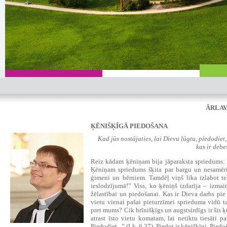
ĀRLAV
ĶĒNIŠĶĪGĀ PIEDOŠANA
Kad jūs nostājaties, lai Dievu lūgtu, piedodiet, 
kas ir debe
Reiz kādam ķēniņam bija jāparaksta spriedums: 
Ķēniņam spriedums šķita par bargu un nesamērīg
ģimeni un bērniem. Tamdēļ viņš lika izlabot te
ieslodzījumā!” Viss, ko ķēniņš izdarīja – izma
žēlastībai un piedošanai. Kas ir Dieva darbs pi
vietu vienai pašai pieturzīmei sprieduma vidū t
pret mums? Cik brīnišķīgs un augstsirdīgs ir šis 
atrast īsto vietu komatam, lai netiktu tiesāti paš
Piedodiet...” (Lk. 6,37) Piedot ir ķēnišķīgi. Pied