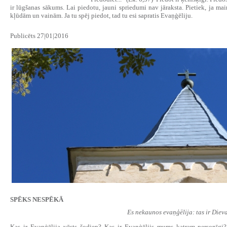
ir lūgšanas sākums. Lai piedotu, jauni spriedumi nav jāraksta. Pietiek, ja mai
kļūdām un vainām. Ja tu spēj piedot, tad tu esi sapratis Evaņģēliju.
Publicēts 27|01|2016
SPĒKS NESPĒKĀ
Es nekaunos evaņģēlija: tas ir Dieva
Kas ir Evaņģēlija vēsts šodien? Kas ir Evaņģēlijs mums katram personīgi? 