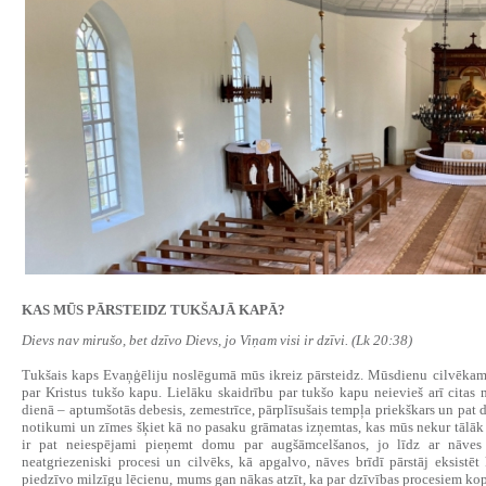
KAS MŪS PĀRSTEIDZ TUKŠAJĀ KAPĀ?
Dievs nav mirušo, bet dzīvo Dievs, jo Viņam visi ir dzīvi. (Lk 20:38)
Tukšais kaps Evaņģēliju noslēgumā mūs ikreiz pārsteidz. Mūsdienu cilvēkam 
par Kristus tukšo kapu. Lielāku skaidrību par tukšo kapu neievieš arī cita
dienā – aptumšotās debesis, zemestrīce, pārplīsušais tempļa priekškars un pa
notikumi un zīmes šķiet kā no pasaku grāmatas izņemtas, kas mūs nekur tālāk 
ir pat neiespējami pieņemt domu par augšāmcelšanos, jo līdz ar nāves 
neatgriezeniski procesi un cilvēks, kā apgalvo, nāves brīdī pārstāj eksistēt
piedzīvo milzīgu lēcienu, mums gan nākas atzīt, ka par dzīvības procesiem kopu