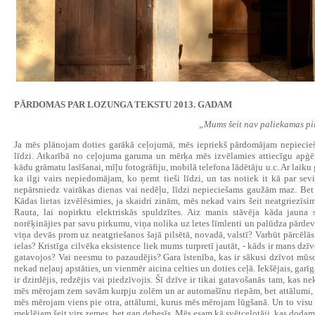
PĀRDOMAS PAR LOZUNGA TEKSTU 2013. GADAM
„Mums šeit nav paliekamas pil
Ja mēs plānojam doties garākā ceļojumā, mēs iepriekš pārdomājam nepiecie
līdzi. Atkarībā no ceļojuma garuma un mērķa mēs izvēlamies attiecīgu apģē
kādu grāmatu lasīšanai, mīļu fotogrāfiju, mobilā telefona lādētāju u.c. Ar laiku
ka ilgi vairs nepiedomājam, ko ņemt tieši līdzi, un tas notiek it kā par se
nepārsniedz vairākas dienas vai nedēļu, līdzi nepieciešams gaužām maz. Bet k
Kādas lietas izvēlēsimies, ja skaidri zinām, mēs nekad vairs šeit neatgriezīsi
Rauta, lai nopirktu elektriskās spuldzītes. Aiz manis stāvēja kāda jauna s
norēķinājies par savu pirkumu, viņa nolika uz letes līmlenti un palūdza pārdev
viņa devās prom uz neatgriešanos šajā pilsētā, novadā, valstī? Varbūt pārcēlās
ielas? Kristīga cilvēka eksistence liek mums turpretī jautāt, - kāds ir mans dzī
gatavojos? Vai neesmu to pazaudējis? Gara īstenība, kas ir sākusi dzīvot mūs
nekad neļauj apstāties, un vienmēr aicina celties un doties ceļā. Iekšējais, garīg
ir dzirdējis, redzējis vai piedzīvojis. Šī dzīve ir tikai gatavošanās tam, kas n
mēs mērojam zem savām kurpju zolēm un ar automašīnu riepām, bet attālumi, k
mēs mērojam viens pie otra, attālumi, kurus mēs mērojam lūgšanā. Un to vis
meklējam šeit virs zemes, bet gan debesīs. Mēs esam kā svētceļotāji, kas dod