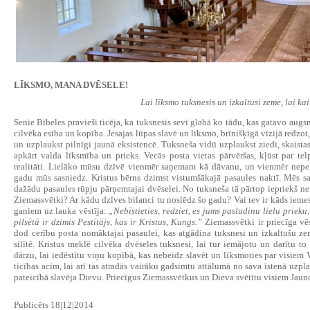
LĪKSMO, MANA DVĒSELE!
Lai līksmo tuksnesis un izkaltusi zeme, lai kai
Senie Bībeles pravieši ticēja, ka tuksnesis sevī glabā ko tādu, kas gatavo augs
cilvēka esība un kopība. Jesajas lūpas slavē un līksmo, brīnišķīgā vīzijā redzot,
un uzplaukst pilnīgi jaunā eksistencē. Tuksneša vidū uzplaukst ziedi, skaistas 
apkārt valda līksmība un prieks. Vecās posta vietas pārvēršas, kļūst par t
realitāti. Lielāko mūsu dzīvē vienmēr saņemam kā dāvanu, un vienmēr nepeln
gadu mūs sasniedz. Kristus bērns dzimst vistumšākajā pasaules naktī. Mēs 
dažādu pasaules rūpju pārņemtajai dvēselei. No tuksneša tā pārtop iepriekš nere
Ziemassvētki? Ar kādu dzīves bilanci tu noslēdz šo gadu? Vai tev ir kāds iemes
ganiem uz lauka vēstīja:
„Nebīstieties, redziet, es jums pasludinu lielu priek
pilsētā ir dzimis Pestītājs, kas ir Kristus, Kungs.”
Ziemassvētki ir priecīga vēst
dod cerību posta nomāktajai pasaulei, kas atgādina tuksnesi un izkaltušu zem
silītē. Kristus meklē cilvēka dvēseles tuksnesi, lai tur iemājotu un darītu 
dārzu, lai iedēstītu viņu kopībā, kas nebeidz slavēt un līksmoties par visiem 
ticības acīm, lai arī tas atradās vairāku gadsimtu attālumā no sava īstenā uzp
pateicībā slavēja Dievu. Priecīgus Ziemassvētkus un Dieva svētītu visiem Jaun
Publicēts 18|12|2014