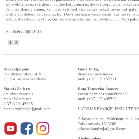
no svētdienas uz svētdienu, no dievkalpojuma uz dievkalpojumu; un atkal ceļ
Jā, mēs skaidri zinām, ka mūsu ceļš šeit virs zemes nekad nevar būt gal
meklējam debesu Jeruzālemi, kur Dievs noslaucīs visas asaras, kur nāves neb
nebūs. Mēs dodamies turp, kur Dieva mājoklis būs pie cilvēkiem, un Viņš pats 
Publicēts 25|01|2013
1
2
Dievkalpojumi
Guna Vilka,
Svētdienās plkst. 14.30,
draudzes priekšniece
2. un 4. mēneša svētdienā
mob. (+371) 29152271
Mārcis Zeiferts
,
Ruta Tauverka-Štauere
draudzes mācītājs
zvanīt baznīcas apmeklēšanai
mob./ WhatsApp
mob. (+371) 29405538
(+371) 29145305
marcis.zeiferts[at]gmail.com
LATVIJAS EVAŅĢĒLISKI LUTER
Ārlavas baznīca, Valdemārpils lauku t
Talsu novads, LV 3260
arlavasdraudze[at]gmail.com
Ziedojumiem: