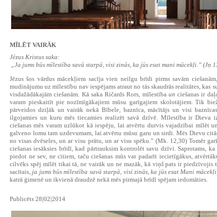
MĪLĒT VAIRĀK
Jēzus Kristus saka:
„Ja jums būs mīlestība savā starpā, visi zinās, ka jūs esat mani mācekļi.” (Jņ 
Jēzus šos vārdus mācekļiem sacīja vien neilgu brīdi pirms savām ciešanām,
mudinājumu uz mīlestību nav iespējams atraut no tās skaudrās realitātes, ka
visdažādākajām ciešanām. Kā saka Ričards Rors, mīlestība
un
ciešanas ir da
varam pieskaitīt pie nozīmīgākajiem mūsu garīgajiem skolotājiem. Tik biež
pārveidos dziļāk un vairāk nekā Bībele, baznīca, mācītājs un visi baznīcas
ilgojamies un kuru mēs tiecamies realizēt savā dzīvē. Mīlestība ir Dieva i
ciešanas mēs varam uzlūkot kā iespēju, lai atvērtu durvis vajadzībai mīlēt u
galveno lomu tam uzdevumam, lai atvērtu mūsu garu un sirdi. Mēs Dievu citād
no visas dvēseles, un ar visu prātu, un ar visu spēku.” (Mk. 12,30) Tomēr garī
ciešanas iesāksies brīdī, kad pārtrauksim kontrolēt savu dzīvi. Saprotams, ka 
piedot ne sev, ne citiem, taču ciešanas mūs var padarīt iecietīgākus, atvērtā
cilvēks spēj mīlēt tikai tā, ne vairāk un ne mazāk, kā viņš pats ir piedzīvojis t
sacītais,
ja jums būs mīlestība savā starpā, visi zinās, ka jūs esat Mani mācekļi
katrā ģimenē un ikvienā draudzē nekā mēs pirmajā brīdī spējam iedomāties.
Publicēts 28|02|2014