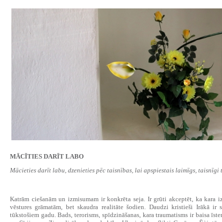
MĀCĪTIES DARĪT LABO
Mācieties darīt labu, dzenieties pēc taisnības, lai apspiestais laimīgs, taisnīgi t
Katrām ciešanām un izmisumam ir konkrēta seja. Ir grūti akceptēt, ka kara iz
vēstures grāmatām, bet skaudra realitāte šodien. Daudzi kristieši Irākā ir sp
tūkstošiem gadu. Bads, terorisms, spīdzināšanas, kara traumatisms ir baisa īst