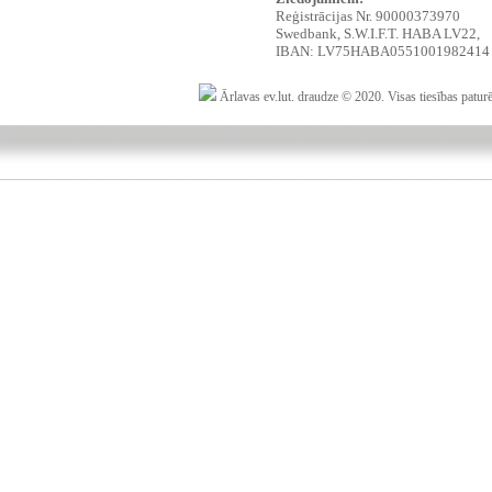
Reģistrācijas Nr. 90000373970
Swedbank, S.W.I.F.T. HABA LV22,
IBAN: LV75HABA0551001982414
Ārlavas ev.lut. draudze © 2020. Visas tiesības patur