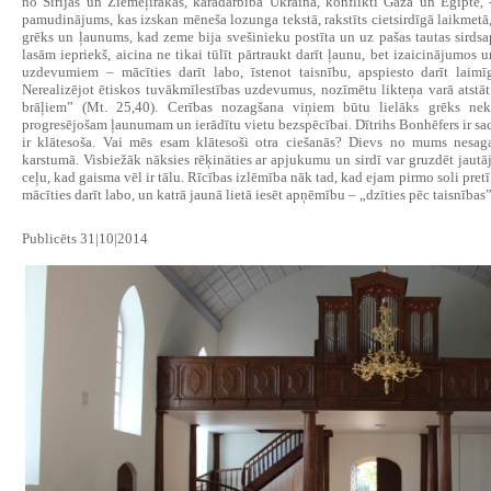
no Sīrijas un Ziemeļirākas, karadarbība Ukrainā, konflikti Gazā un Ēģiptē, -
pamudinājums, kas izskan mēneša lozunga tekstā, rakstīts cietsirdīgā laikmetā, 
grēks un ļaunums, kad zeme bija svešinieku postīta un uz pašas tautas sirdsap
lasām iepriekš, aicina ne tikai tūlīt pārtraukt darīt ļaunu, bet izaicinājumos
uzdevumiem – mācīties darīt labo, īstenot taisnību, apspiesto darīt laimī
Nerealizējot ētiskos tuvākmīlestības uzdevumus, nozīmētu likteņa varā atstā
brāļiem” (Mt. 25,40). Cerības nozagšana viņiem būtu lielāks grēks nekā
progresējošam ļaunumam un ierādītu vietu bezspēcībai. Dītrihs Bonhēfers ir sacīj
ir klātesoša. Vai mēs esam klātesoši otra ciešanās? Dievs no mums nesag
karstumā. Visbiežāk nāksies rēķināties ar apjukumu un sirdī var gruzdēt ja
ceļu, kad gaisma vēl ir tālu. Rīcības izlēmība nāk tad, kad ejam pirmo soli pretī
mācīties darīt labo, un katrā jaunā lietā iesēt apņēmību – „dzīties pēc taisnības”
Publicēts 31|10|2014