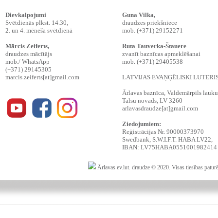
Dievkalpojumi
Guna Vilka,
Svētdienās plkst. 14.30,
draudzes priekšniece
2. un 4. mēneša svētdienā
mob. (+371) 29152271
Mārcis Zeiferts
,
Ruta Tauverka-Štauere
draudzes mācītājs
zvanīt baznīcas apmeklēšanai
mob./ WhatsApp
mob. (+371) 29405538
(+371) 29145305
marcis.zeiferts[at]gmail.com
LATVIJAS EVAŅĢĒLISKI LUTER
Ārlavas baznīca, Valdemārpils lauku t
Talsu novads, LV 3260
arlavasdraudze[at]gmail.com
Ziedojumiem:
Reģistrācijas Nr. 90000373970
Swedbank, S.W.I.F.T. HABA LV22,
IBAN: LV75HABA0551001982414
Ārlavas ev.lut. draudze © 2020. Visas tiesības patur