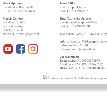
Dievkalpojumi
Guna Vilka,
Svētdienās plkst. 14.30,
draudzes priekšniece
2. un 4. mēneša svētdienā
mob. (+371) 29152271
Mārcis Zeiferts
,
Ruta Tauverka-Štauere
draudzes mācītājs
zvanīt baznīcas apmeklēšanai
mob./ WhatsApp
mob. (+371) 29405538
(+371) 29145305
marcis.zeiferts[at]gmail.com
LATVIJAS EVAŅĢĒLISKI LUTER
Ārlavas baznīca, Valdemārpils lauku t
Talsu novads, LV 3260
arlavasdraudze[at]gmail.com
Ziedojumiem:
Reģistrācijas Nr. 90000373970
Swedbank, S.W.I.F.T. HABA LV22,
IBAN: LV75HABA0551001982414
Ārlavas ev.lut. draudze © 2020. Visas tiesības patur