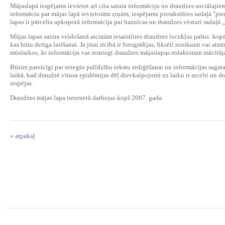
Mājaslapā iespējams ievietot arī cita satura informāciju no draudzes sociālaji
informāciu par mājas lapā ievietotām ziņām, iespējams pierakstīties sadaļā "pi
lapas ir pārcelta apkopotā informācija par baznīcas un draudzes vēsturi sadaļā
Mājas lapas satura veidošanā aicinām iesaistīties draudzes locekļus pašus. Iesp
kas būtu derīga lasīšanai. Ja jūsu rīcībā ir fotogrāfijas, fiksēti notikumi vai a
mūslaikos, šo informāciju var iesniegt draudzes mājaslapas redaktoram mācīt
Būsim pateicīgi par sniegtu palīdzību tekstu rediģēšanai un informācijas sagata
laikā, kad draudzē vīrusa epidēmijas dēļ dievkalpojumi uz laiku ir atcelti un dr
iespējas.
Draudzes mājas lapa internetā darbojas kopš 2007. gada.
« atpakaļ