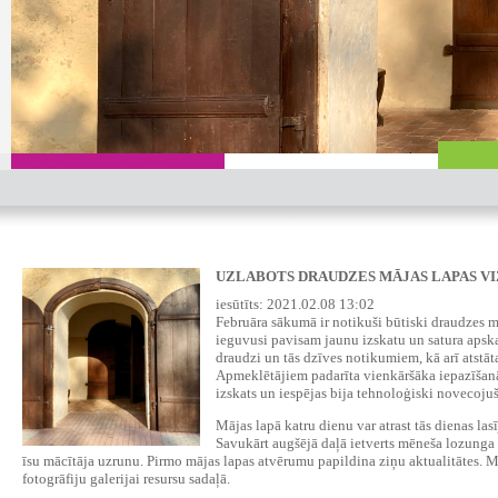
UZLABOTS DRAUDZES MĀJAS LAPAS VI
iesūtīts: 2021.02.08 13:02
Februāra sākumā ir notikuši būtiski draudzes m
ieguvusi pavisam jaunu izskatu un satura apska
draudzi un tās dzīves notikumiem, kā arī atstāta
Apmeklētājiem padarīta vienkāršāka iepazīšanās
izskats un iespējas bija tehnoloģiski novecojuš
Mājas lapā katru dienu var atrast tās dienas la
Savukārt augšējā daļā ietverts mēneša lozunga 
īsu mācītāja uzrunu. Pirmo mājas lapas atvērumu papildina ziņu aktualitātes. 
fotogrāfiju galerijai resursu sadaļā.